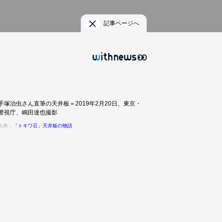
記事ページへ
手塚治虫さん直筆の天井板＝2019年2月20日、東京・
警視庁、嶋田達也撮影
出典：
「トキワ荘」天井板の物語