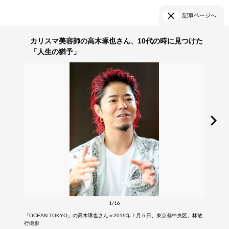
記事ページへ
カリスマ美容師の高木琢也さん、10代の時に見つけた
「人生の猶予」
1/16
「OCEAN TOKYO」の高木琢也さん＝2019年７月５日、東京都中央区、林敏
行撮影