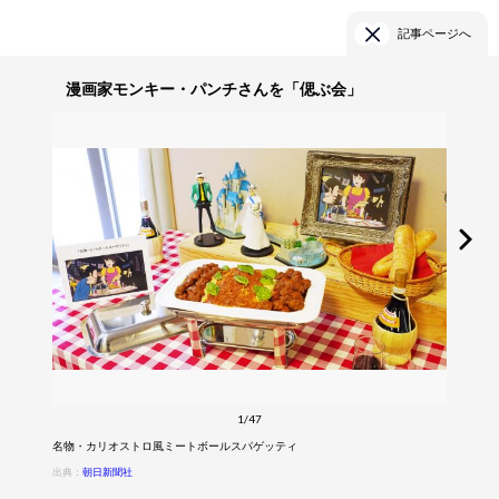
記事ページへ
漫画家モンキー・パンチさんを「偲ぶ会」
1/47
名物・カリオストロ風ミートボールスパゲッティ
出典：
朝日新聞社