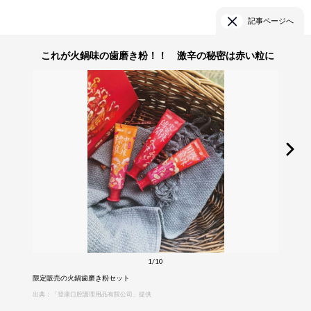
記事ページへ
これが火鍋味の歯磨き粉！！ 激辛の秘密は赤い粒に
1/10
限定販売の火鍋歯磨き粉セット
出典：「登康口腔護理用品有限公司」提供