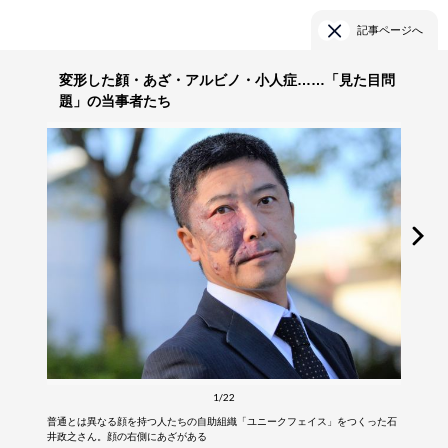
記事ページへ
変形した顔・あざ・アルビノ・小人症……「見た目問
題」の当事者たち
1/22
普通とは異なる顔を持つ人たちの自助組織「ユニークフェイス」をつくった石
井政之さん。顔の右側にあざがある