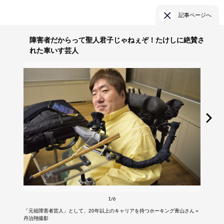
記事ページへ
障害者だからって聖人君子じゃねぇぞ！たけしに絶賛さ
れた車いす芸人
1/6
「元祖障害者芸人」として、20年以上のキャリアを持つホーキング青山さん＝
丹治翔撮影