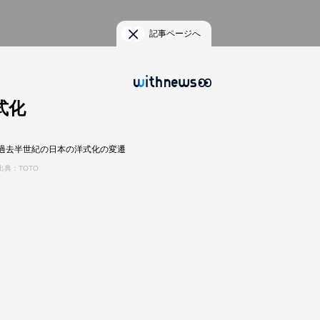
記事ページへ
式化
過去半世紀の日本の洋式化の変遷
出典：TOTO