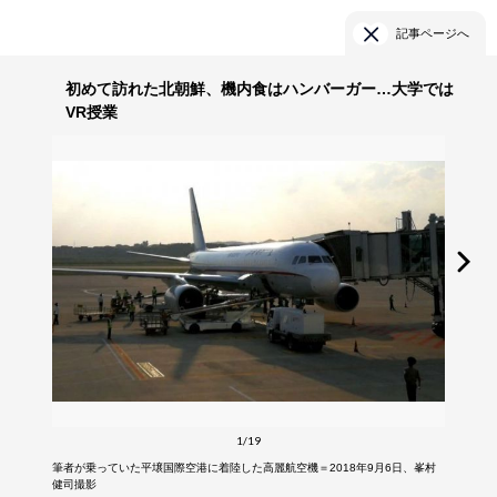
記事ページへ
初めて訪れた北朝鮮、機内食はハンバーガー…大学では
VR授業
1/19
筆者が乗っていた平壌国際空港に着陸した高麗航空機＝2018年9月6日、峯村
健司撮影