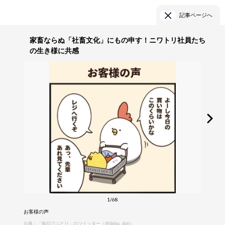
記事ページへ
家畜ならぬ「社畜文化」にもの申す！ニワトリ社員たち
の生き様に共感
1/68
お客様の声
出典：「毎日でぶどり」のツイッター（@debu_dori）