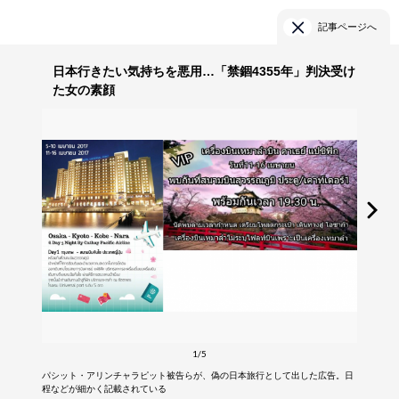
記事ページへ
日本行きたい気持ちを悪用…「禁錮4355年」判決受け
た女の素顔
1/5
パシット・アリンチャラピット被告らが、偽の日本旅行として出した広告。日
程などが細かく記載されている