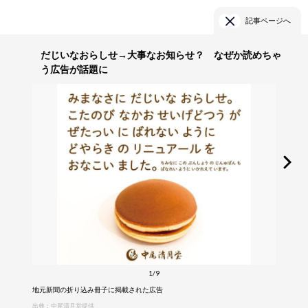
記事ページへ
だじいなおらしせ→大事なお知らせ？ なぜか読めちゃ
う広告が話題に
1/9
地元新聞の折り込み冊子に掲載された広告
出典：中尾清月堂提供