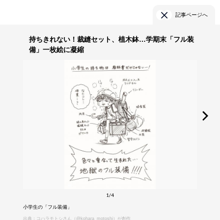
記事ページへ
持ちきれない！裁縫セット、植木鉢…学期末「フル装
備」一枚絵に凝縮
1/4
小学生の「フル装備」
出典：コハラモトシさん（@kohara_motoshi）が創作