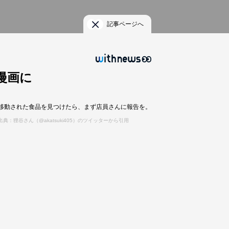
記事ページへ
漫画に
移動された食品を見つけたら、まず店員さんに報告を。
出典：狸谷さん（@akatsuki405）のツイッターから引用