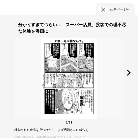
記事ページへ
分かりすぎてつらい… スーパー店員、接客での理不尽
な体験を漫画に
1/33
移動された食品を見つけたら、まず店員さんに報告を。
出典：狸谷さん（@akatsuki405）のツイッターから引用