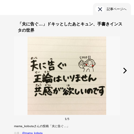
記事ページへ
「夫に告ぐ…」ドキッとしたあとキュン、手書きインス
タの世界
1/5
mama_kobutaさんの投稿「夫に告ぐ…」
出典：
@mama_kobuta