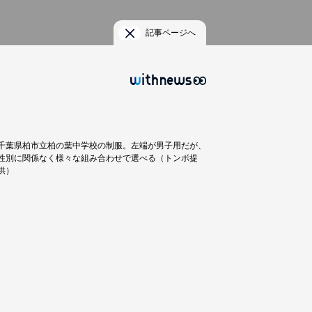
記事ページへ
千葉県柏市立柏の葉中学校の制服。左端が男子用だが、
性別に関係なく様々な組み合わせで選べる（トンボ提
供）