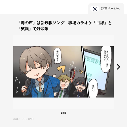
記事ページへ
「海の声」は新鉄板ソング 職場カラオケ「目線」と
「笑顔」で好印象
1/85
出典：（C）BNEI