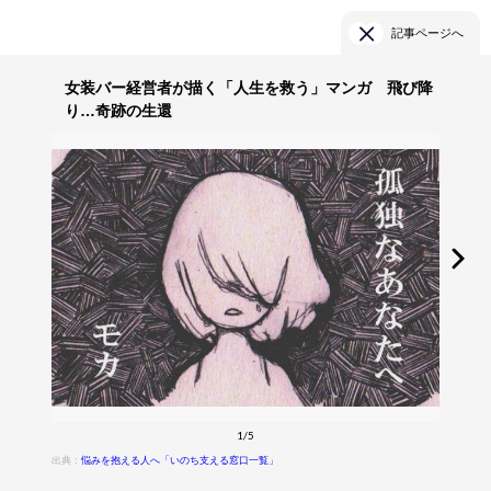
記事ページへ
女装バー経営者が描く「人生を救う」マンガ 飛び降
り…奇跡の生還
1/5
出典：
悩みを抱える人へ「いのち支える窓口一覧」