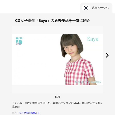
記事ページへ
CG女子高生「Saya」の過去作品を一気に紹介
1/35
「ミスiD」向けの動画に登場した、最新バージョンのSaya。はにかんだ笑顔を
見せた
出典：
ミスiD向け動画より