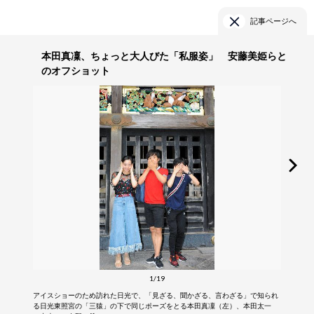
記事ページへ
本田真凜、ちょっと大人びた「私服姿」 安藤美姫らと
のオフショット
1/19
アイスショーのため訪れた日光で、「見ざる、聞かざる、言わざる」で知られ
る日光東照宮の「三猿」の下で同じポーズをとる本田真凜（左）、本田太一