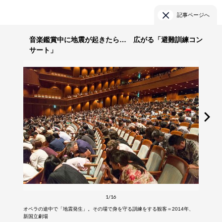
記事ページへ
音楽鑑賞中に地震が起きたら… 広がる「避難訓練コン
サート」
1/16
オペラの途中で「地震発生」。その場で身を守る訓練をする観客＝2014年、
新国立劇場