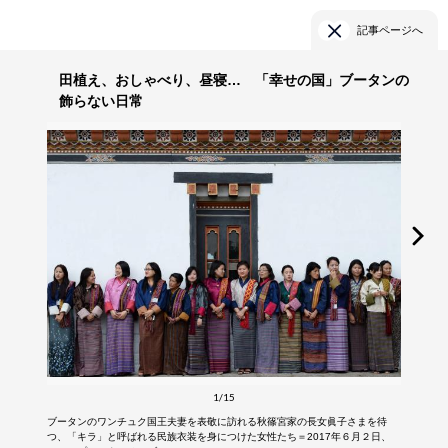
記事ページへ
田植え、おしゃべり、昼寝… 「幸せの国」ブータンの
飾らない日常
1/15
ブータンのワンチュク国王夫妻を表敬に訪れる秋篠宮家の長女眞子さまを待
つ、「キラ」と呼ばれる民族衣装を身につけた女性たち＝2017年６月２日、