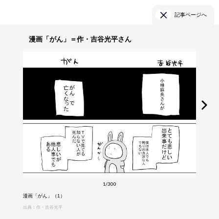
記事ページへ
漫画「がん」＝作・吉谷光平さん
1/300
漫画「がん」（1）
出典：作・吉谷光平