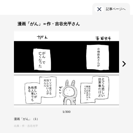
記事ページへ
漫画「がん」＝作・吉谷光平さん
1/300
漫画「がん」（1）
出典：作・吉谷光平