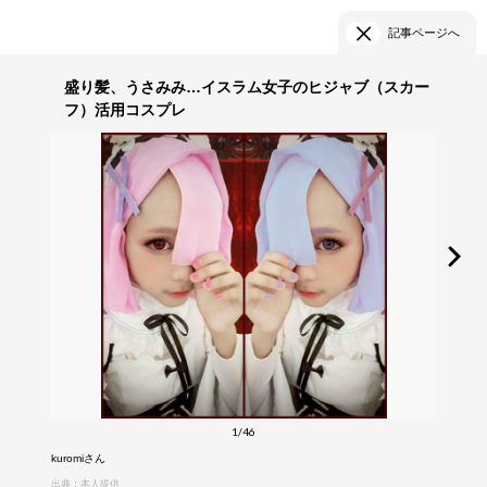
記事ページへ
盛り髪、うさみみ…イスラム女子のヒジャブ（スカー
フ）活用コスプレ
1/46
kuromiさん
出典：本人提供