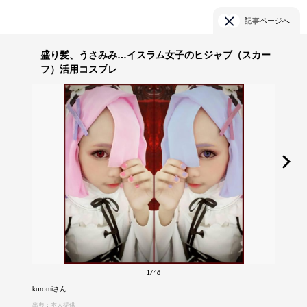
記事ページへ
盛り髪、うさみみ…イスラム女子のヒジャブ（スカー
フ）活用コスプレ
1/46
kuromiさん
出典：本人提供