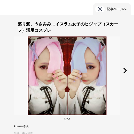
記事ページへ
盛り髪、うさみみ…イスラム女子のヒジャブ（スカー
フ）活用コスプレ
1/46
kuromiさん
出典：本人提供