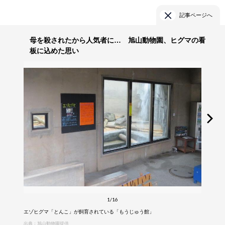
記事ページへ
母を殺されたから人気者に… 旭山動物園、ヒグマの看
板に込めた思い
1/16
エゾヒグマ「とんこ」が飼育されている「もうじゅう館」
出典：旭山動物園提供