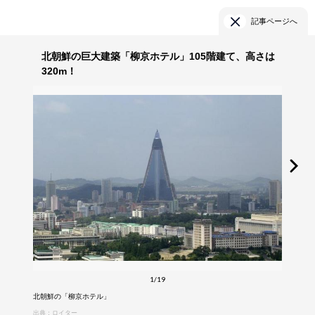
記事ページへ
北朝鮮の巨大建築「柳京ホテル」105階建て、高さは
320m！
1/19
北朝鮮の「柳京ホテル」
出典：ロイター