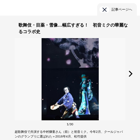
記事ページへ
歌舞伎・目薬・雪像…幅広すぎる！ 初音ミクの華麗な
るコラボ史
1/30
超歌舞伎で共演する中村獅童さん（前）と初音ミク。今年2月、クールジャパ
ンのグランプリに選ばれた＝2016年4月、松竹提供