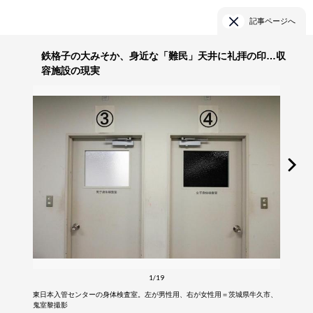
記事ページへ
鉄格子の大みそか、身近な「難民」天井に礼拝の印…収
容施設の現実
1/19
東日本入管センターの身体検査室。左が男性用、右が女性用＝茨城県牛久市、
鬼室黎撮影