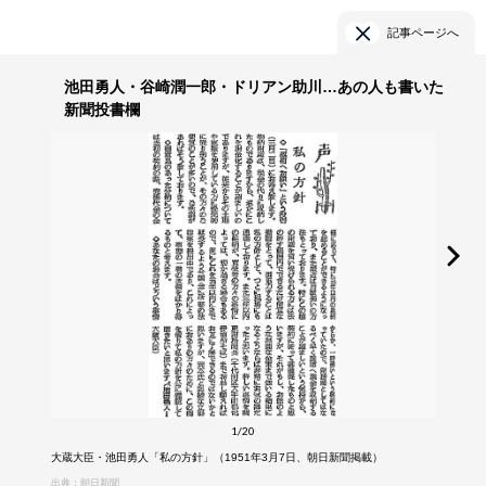
記事ページへ
池田勇人・谷崎潤一郎・ドリアン助川…あの人も書いた
新聞投書欄
1/20
大蔵大臣・池田勇人「私の方針」（1951年3月7日、朝日新聞掲載）
出典：朝日新聞