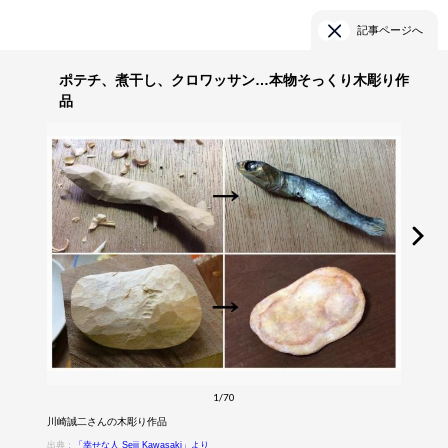
記事ページへ
ポテチ、煮干し、クロワッサン…本物そっくり木彫り作
品
1/70
川崎誠二さんの木彫り作品
出典：
「幸せな人 Seiji Kawasaki」より