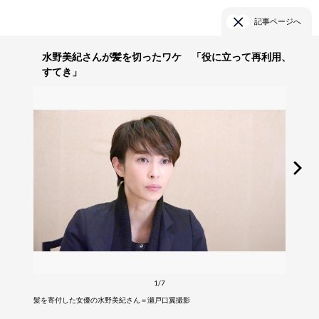
記事ページへ
水野美紀さんが髪を切ったワケ 「役に立って再利用、
すてき」
1/7
髪を寄付した女優の水野美紀さん＝瀬戸口翼撮影