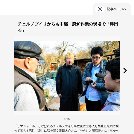
記事ページへ
チェルノブイリからも中継 廃炉作業の現場で「津田
る」
1/10
「サマショール」と呼ばれるチェルノブイリ事故後に立ち入り禁止区域内に戻
って暮らす男性（左）に話を聞く津田大介さん（中央）と開沼博さん（右から