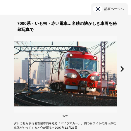
記事ページへ
7000系・いも虫・赤い電車…名鉄の懐かしき車両を秘
蔵写真で
1/21
夕日に照らされ名古屋市内を走る「パノラマカー」。四つ目ライトの真っ赤な
車体がやってくると心が躍る＝2007年12月26日