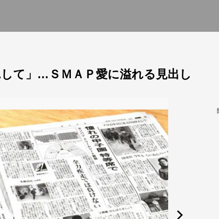
HAして」…ＳＭＡＰ愛に溢れる見出し