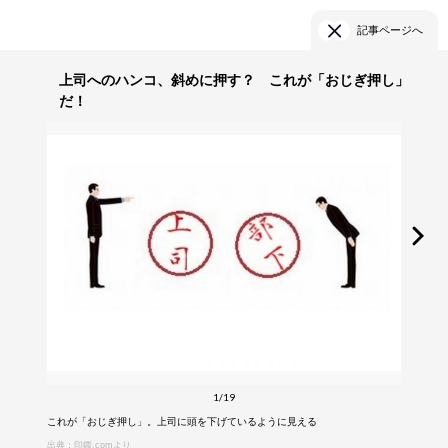
記事ページへ
上司へのハンコ、斜めに押す？ これが「おじぎ押し」
だ！
1/19
これが「おじぎ押し」。上司に頭を下げているように見える
出典：印鑑.comより