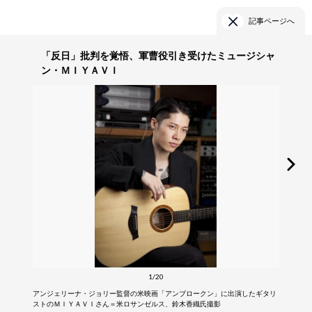
記事ページへ
「反日」批判を覚悟、軍曹役引き受けたミュージシャ
ン・ＭＩＹＡＶＩ
1/20
アンジェリーナ・ジョリー監督の米映画「アンブロークン」に出演したギタリ
ストのＭＩＹＡＶＩさん＝米ロサンゼルス、鈴木香織氏撮影