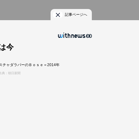
記事ページへ
は今
スチャダラパーのＢｏｓｅ＝2014年
出典：朝日新聞