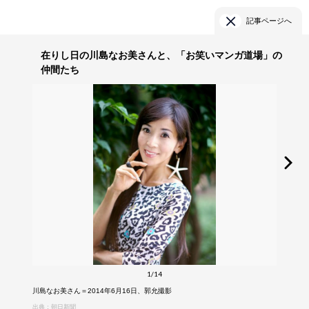
記事ページへ
在りし日の川島なお美さんと、「お笑いマンガ道場」の
仲間たち
1/14
川島なお美さん＝2014年6月16日、郭允撮影
出典：朝日新聞