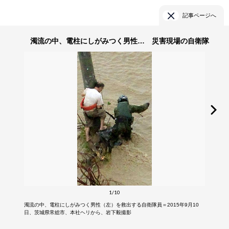
記事ページへ
濁流の中、電柱にしがみつく男性… 災害現場の自衛隊
1/10
濁流の中、電柱にしがみつく男性（左）を救出する自衛隊員＝2015年9月10
日、茨城県常総市、本社ヘリから、岩下毅撮影