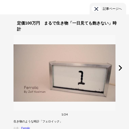
記事ページへ
定価100万円 まるで生き物「一日見ても飽きない」時
計
1/24
生き物のような時計「フェロイック」
出典：
Ferrolic