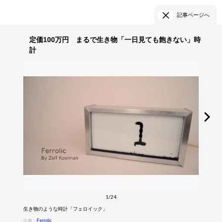
記事ページへ
定価100万円 まるで生き物「一日見ても飽きない」時
計
1/24
生き物のような時計「フェロイック」
出典：
Ferrolic