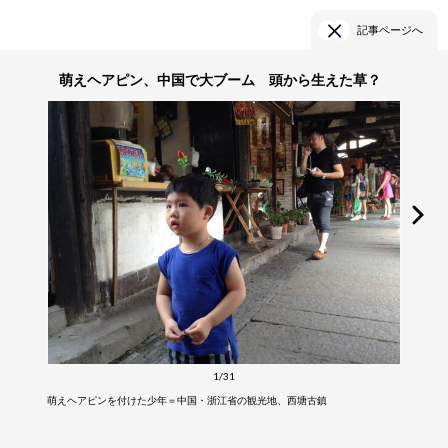
記事ページへ
萌えヘアピン、中国で大ブーム 頭から生えた草？
1/31
萌えヘアピンを付けた少年＝中国・浙江省の観光地、西塘古鎮