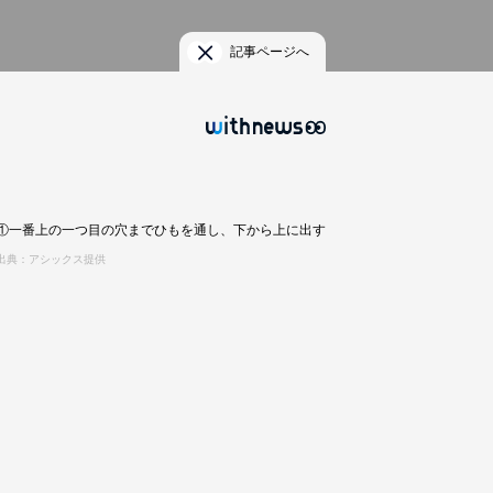
記事ページへ
①一番上の一つ目の穴までひもを通し、下から上に出す
出典：アシックス提供