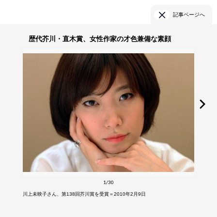
記事ページへ
歴代芥川・直木賞、女性作家の才色兼備な素顔
1/30
川上未映子さん、第138回芥川賞を受賞＝2010年2月9日