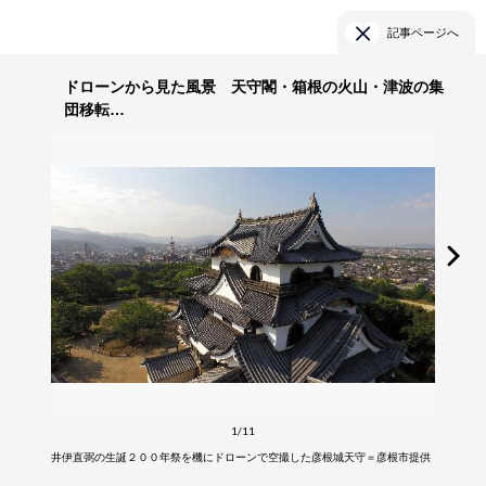
記事ページへ
ドローンから見た風景 天守閣・箱根の火山・津波の集
団移転…
1/11
井伊直弼の生誕２００年祭を機にドローンで空撮した彦根城天守＝彦根市提供