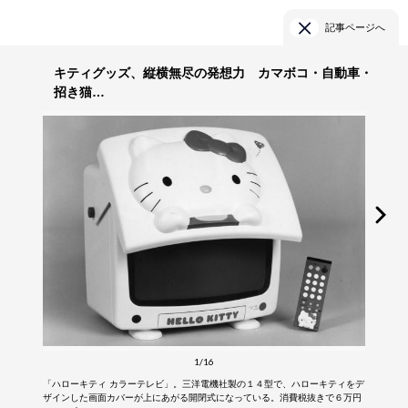
記事ページへ
キティグッズ、縦横無尽の発想力 カマボコ・自動車・
招き猫…
1/16
「ハローキティ カラーテレビ」。三洋電機社製の１４型で、ハローキティをデ
ザインした画面カバーが上にあがる開閉式になっている。消費税抜きで６万円