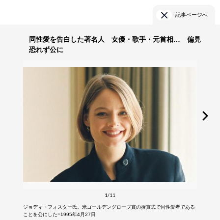
記事ページへ
同性愛を告白した著名人 女優・歌手・元首相… 偏見
恐れず公に
1/11
ジョディ・フォスター氏。米ゴールデングローブ賞の授賞式で同性愛者である
ことを公にした=1995年4月27日